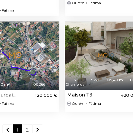
Ourém > Fátima
 Fátima
3
3 WC
185,40 m²
0
00 m²
00266
Chambres
urbai...
Maison T3
120 000 €
420 
 Fátima
Ourém > Fátima
1
2