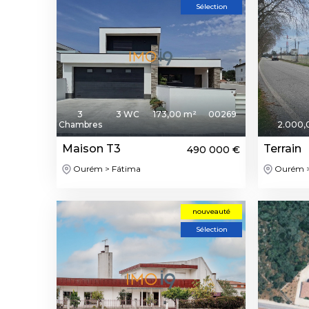
Sélection
3
3 WC
173,00 m²
00269
Chambres
2.000,
Maison T3
Terrain
490 000 €
Ourém > Fátima
Ourém >
nouveauté
Sélection