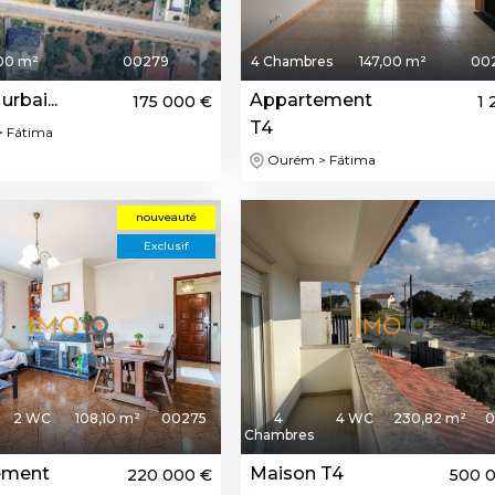
00 m²
00279
4 Chambres
147,00 m²
00
urbai...
Appartement
175 000 €
1 
T4
 Fátima
Ourém > Fátima
nouveauté
Exclusif
2 WC
108,10 m²
00275
4
4 WC
230,82 m²
0
Chambres
ement
Maison T4
220 000 €
500 