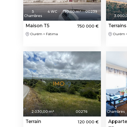
5
4 WC
190,00 m²
00239
Chambres
3.000,
Maison T5
Terrains 
750 000 €
Ourém > Fátima
Ourém >
3
2.030,00 m²
00276
Chambres
Terrain
Appart
120 000 €