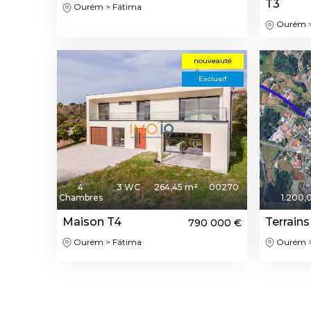
T3
Ourém > Fátima
Ourém >
nouveauté
Exclusif
4
3 WC
264,45 m²
00270
Chambres
1.200,
Maison T4
Terrains 
790 000 €
Ourém > Fátima
Ourém >