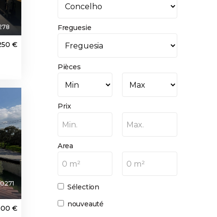
278
Freguesie
250 €
Pièces
Prix
Min.
Max.
Area
0 m²
0 m²
0271
Sélection
nouveauté
000 €