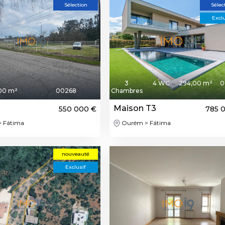
Sélection
Sélec
Exclu
3
4 WC
294,00 m²
0
00 m²
00268
Chambres
Maison T3
550 000 €
785 
 Fátima
Ourém > Fátima
nouveauté
Exclusif