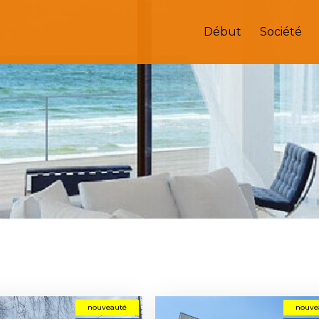
Début
Société
nouveauté
nouve