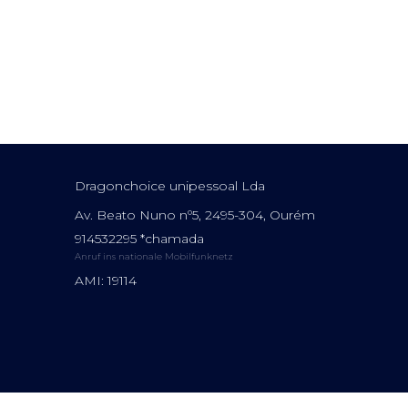
Dragonchoice unipessoal Lda
Av. Beato Nuno nº5, 2495-304, Ourém
914532295 *chamada
Anruf ins nationale Mobilfunknetz
AMI: 19114
Site powered by
IMO360
© Alle Rechte vorbehalten.
Alternative Strei