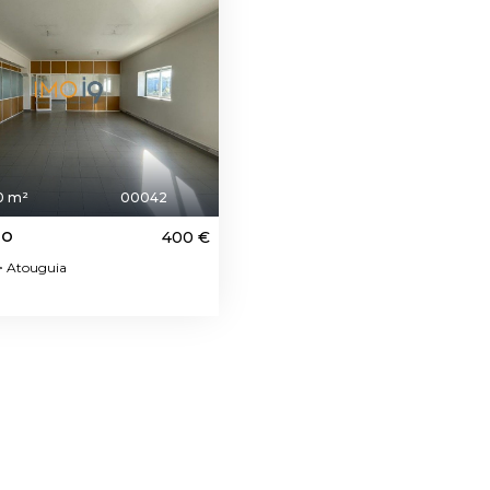
0 m²
00042
io
400 €
 Atouguia