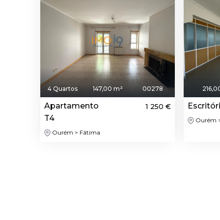
4 Quartos
147,00 m²
00278
216,0
Apartamento
Escritór
1 250 €
T4
Ourém >
Ourém > Fátima