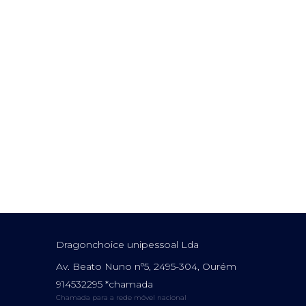
Dragonchoice unipessoal Lda
Av. Beato Nuno nº5, 2495-304, Ourém
914532295 *chamada
Chamada para a rede móvel nacional